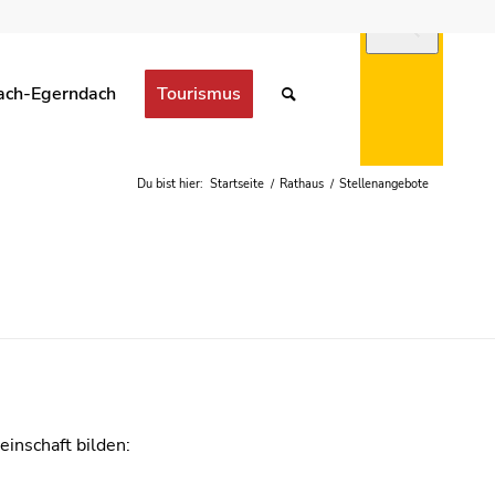
ach-Egerndach
Tourismus
UNGEN
Du bist hier:
Startseite
/
Rathaus
/
Stellenangebote
inschaft bilden: