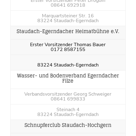
Erster Vorsitzender Peter Drogoin
08641 692918
Marquartsteiner Str. 16
83224 Staudach-Egerndach
Staudach-Egerndacher Heimatbühne e.V.
Erster Vorsitzender Thomas Bauer
0172 8587155
83224 Staudach-Egerndach
Wasser- und Bodenverband Egerndacher
Filze
Verbandsvorsitzender Georg Schweiger
08641 699833
Steinach 4
83224 Staudach-Egerndach
Schnupferclub Staudach-Hochgern