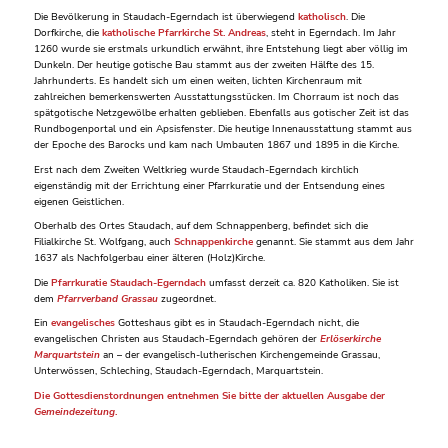
Die Bevölkerung in Staudach-Egerndach ist überwiegend
katholisch
. Die
Dorfkirche, die
katholische Pfarrkirche St. Andreas
, steht in Egerndach. Im Jahr
1260 wurde sie erstmals urkundlich erwähnt, ihre Entstehung liegt aber völlig im
Dunkeln. Der heutige gotische Bau stammt aus der zweiten Hälfte des 15.
Jahrhunderts. Es handelt sich um einen weiten, lichten Kirchenraum mit
zahlreichen bemerkenswerten Ausstattungsstücken. Im Chorraum ist noch das
spätgotische Netzgewölbe erhalten geblieben. Ebenfalls aus gotischer Zeit ist das
Rundbogenportal und ein Apsisfenster. Die heutige Innenausstattung stammt aus
der Epoche des Barocks und kam nach Umbauten 1867 und 1895 in die Kirche.
Erst nach dem Zweiten Weltkrieg wurde Staudach-Egerndach kirchlich
eigenständig mit der Errichtung einer Pfarrkuratie und der Entsendung eines
eigenen Geistlichen.
Oberhalb des Ortes Staudach, auf dem Schnappenberg, befindet sich die
Filialkirche St. Wolfgang, auch
Schnappenkirche
genannt. Sie stammt aus dem Jahr
1637 als Nachfolgerbau einer älteren (Holz)Kirche.
Die
Pfarrkuratie Staudach-Egerndach
umfasst derzeit ca. 820 Katholiken. Sie ist
dem
Pfarrverband Grassau
zugeordnet.
Ein
evangelisches
Gotteshaus gibt es in Staudach-Egerndach nicht, die
evangelischen Christen aus Staudach-Egerndach gehören der
Erlöserkirche
Marquartstein
an – der evangelisch-lutherischen Kirchengemeinde Grassau,
Unterwössen, Schleching, Staudach-Egerndach, Marquartstein.
Die Gottesdienstordnungen entnehmen Sie bitte der aktuellen Ausgabe der
Gemeindezeitung
.