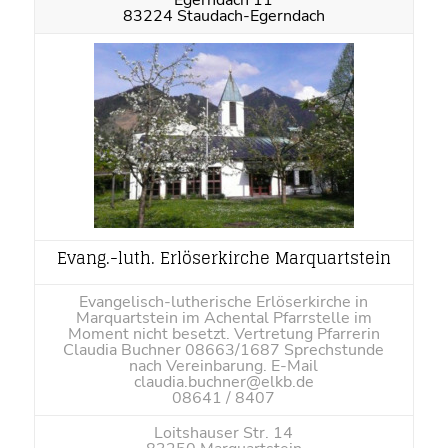
Egerndach 11
83224 Staudach-Egerndach
Evang.-luth. Erlöserkirche Marquartstein
Evangelisch-lutherische Erlöserkirche in
Marquartstein im Achental Pfarrstelle im
Moment nicht besetzt. Vertretung Pfarrerin
Claudia Buchner 08663/1687 Sprechstunde
nach Vereinbarung. E-Mail
claudia.buchner@elkb.de
08641 / 8407
Loitshauser Str. 14