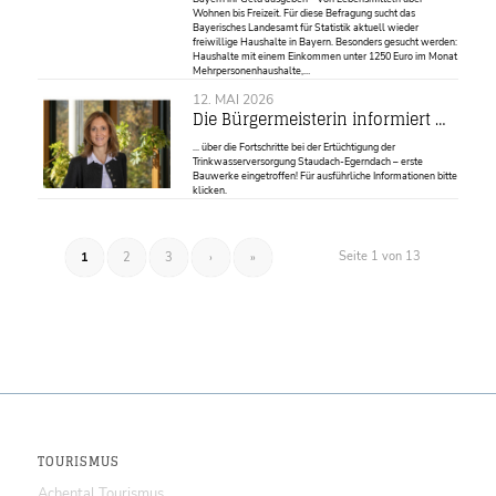
Wohnen bis Freizeit. Für diese Befragung sucht das
Bayerisches Landesamt für Statistik aktuell wieder
freiwillige Haushalte in Bayern. Besonders gesucht werden:
Haushalte mit einem Einkommen unter 1250 Euro im Monat
Mehrpersonenhaushalte,…
12. MAI 2026
Die Bürgermeisterin informiert …
... über die Fortschritte bei der Ertüchtigung der
Trinkwasserversorgung Staudach-Egerndach – erste
Bauwerke eingetroffen! Für ausführliche Informationen bitte
klicken.
Seite 1 von 13
1
2
3
›
»
TOURISMUS
Achental Tourismus