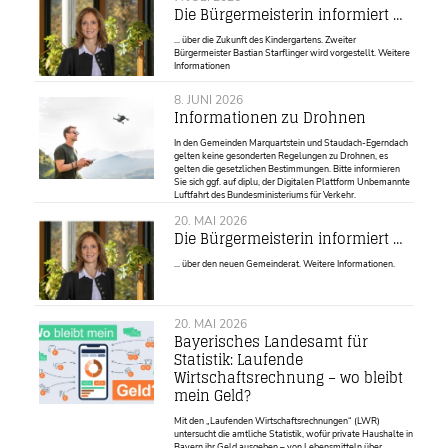
Die Bürgermeisterin informiert …
... über die Zukunft des Kindergartens. Zweiter
Bürgermeister Bastian Starflinger wird vorgestellt. Weitere
Informationen
8. JUNI 2026
Informationen zu Drohnen
In den Gemeinden Marquartstein und Staudach-Egerndach
gelten keine gesonderten Regelungen zu Drohnen, es
gelten die gesetzlichen Bestimmungen. Bitte informieren
Sie sich ggf. auf diplu, der Digitalen Plattform Unbemannte
Luftfahrt des Bundesministeriums für Verkehr.
20. MAI 2026
Die Bürgermeisterin informiert …
... über den neuen Gemeinderat. Weitere Informationen.
20. MAI 2026
Bayerisches Landesamt für
Statistik: Laufende
Wirtschaftsrechnung – wo bleibt
mein Geld?
Mit den „Laufenden Wirtschaftsrechnungen“ (LWR)
untersucht die amtliche Statistik, wofür private Haushalte in
Bayern ihr Geld ausgeben – von Lebensmitteln über