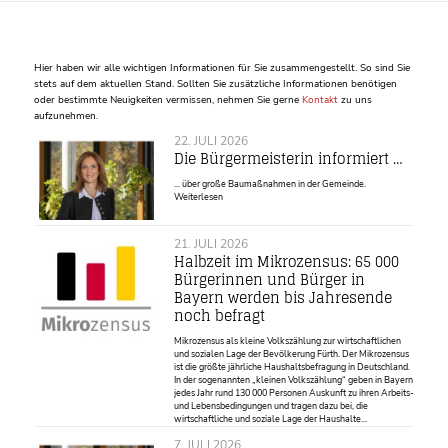
Hier haben wir alle wichtigen Informationen für Sie zusammengestellt. So sind Sie
stets auf dem aktuellen Stand. Sollten Sie zusätzliche Informationen benötigen
oder bestimmte Neuigkeiten vermissen, nehmen Sie gerne
Kontakt
zu uns
aufzunehmen.
22. JULI 2026
Die Bürgermeisterin informiert …
... über große Baumaßnahmen in der Gemeinde.
Weiterlesen
21. JULI 2026
Halbzeit im Mikrozensus: 65 000
Bürgerinnen und Bürger in
Bayern werden bis Jahresende
noch befragt
Mikrozensus als kleine Volkszählung zur wirtschaftlichen
und sozialen Lage der Bevölkerung Fürth. Der Mikrozensus
ist die größte jährliche Haushaltsbefragung in Deutschland.
In der sogenannten „kleinen Volkszählung“ geben in Bayern
jedes Jahr rund 130 000 Personen Auskunft zu ihren Arbeits-
und Lebensbedingungen und tragen dazu bei, die
wirtschaftliche und soziale Lage der Haushalte…
7. JULI 2026