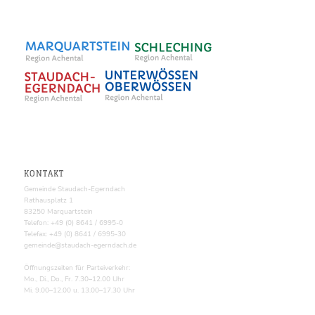
KONTAKT
Gemeinde Staudach-Egerndach
Rathausplatz 1
83250 Marquartstein
Telefon: +49 (0) 8641 / 6995-0
Telefax: +49 (0) 8641 / 6995-30
gemeinde@staudach-egerndach.de
Öffnungszeiten für Parteiverkehr:
Mo., Di., Do., Fr. 7.30–12.00 Uhr
Mi. 9.00–12.00 u. 13.00–17.30 Uhr