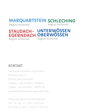
KONTAKT
Gemeinde Staudach-Egerndach
Rathausplatz 1
83250 Marquartstein
Telefon: +49 (0) 8641 / 6995-0
Telefax: +49 (0) 8641 / 6995-30
gemeinde@staudach-egerndach.de
Öffnungszeiten für Parteiverkehr:
Mo., Di., Do., Fr. 7.30–12.00 Uhr
Mi. 9.00–12.00 u. 13.00–17.30 Uhr