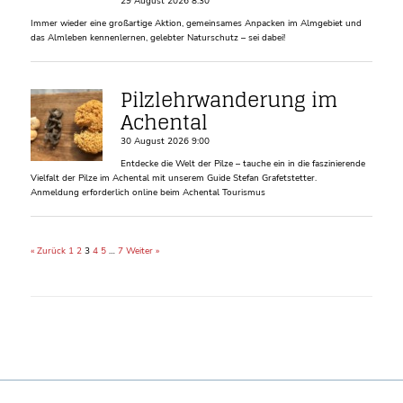
29 August 2026 8:30
Immer wieder eine großartige Aktion, gemeinsames Anpacken im Almgebiet und
das Almleben kennenlernen, gelebter Naturschutz – sei dabei!
Pilzlehrwanderung im
Achental
30 August 2026 9:00
Entdecke die Welt der Pilze – tauche ein in die faszinierende
Vielfalt der Pilze im Achental mit unserem Guide Stefan Grafetstetter.
Anmeldung erforderlich online beim Achental Tourismus
« Zurück
1
2
3
4
5
…
7
Weiter »