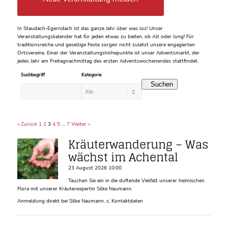
In Staudach-Egerndach ist das ganze Jahr über was los! Unser
Veranstaltungskalender hat für jeden etwas zu bieten, ob Alt oder Jung! Für
traditionsreiche und gesellige Feste sorgen nicht zuletzt unsere engagierten
Ortsvereine. Einer der Veranstaltungshöhepunkte ist unser Adventsmarkt, der
jedes Jahr am Freitagnachmittag des ersten Adventswochenendes stattfindet.
Suchbegriff
Kategorie
Suchen
« Zurück
1
2
3
4
5
…
7
Weiter »
Kräuterwanderung – Was
wächst im Achental
23 August 2026 10:00
Tauchen Sie ein in die duftende Vielfalt unserer heimischen
Flora mit unserer Kräuterexpertin Silke Naumann.
Anmeldung direkt bei Silke Naumann, s. Kontaktdaten