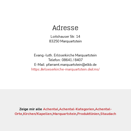
Adresse
Loitshauser Str. 14
83250 Marquartstein
Evang.-luth. Erlöserkirche Marquartstein
Telefon: 08641 / 8407
E-Mail: pfarramt.marquartstein@elkb.de
https://erloeserkirche-marquartstein.de/cms/
Zeige mir alle
Achental
,
Achental-Kategorien
,
Achental-
Orte
,
Kirchen/Kapellen
,
Marquartstein
,
Produktlinien
,
Staudach