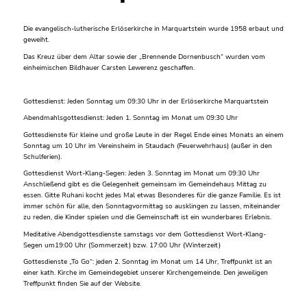
Die evangelisch-lutherische Erlöserkirche in Marquartstein wurde 1958 erbaut und
geweiht.
Das Kreuz über dem Altar sowie der „Brennende Dornenbusch“ wurden vom
einheimischen Bildhauer Carsten Lewerenz geschaffen.
Gottesdienst: Jeden Sonntag um 09:30 Uhr in der Erlöserkirche Marquartstein
Abendmahlsgottesdienst: Jeden 1. Sonntag im Monat um 09:30 Uhr
Gottesdienste für kleine und große Leute in der Regel Ende eines Monats an einem
Sonntag um 10 Uhr im Vereinsheim in Staudach (Feuerwehrhaus) (außer in den
Schulferien).
Gottesdienst Wort-Klang-Segen: Jeden 3. Sonntag im Monat um 09:30 Uhr
Anschließend gibt es die Gelegenheit gemeinsam im Gemeindehaus Mittag zu
essen. Gitte Ruhani kocht jedes Mal etwas Besonderes für die ganze Familie. Es ist
immer schön für alle, den Sonntagvormittag so ausklingen zu lassen, miteinander
zu reden, die Kinder spielen und die Gemeinschaft ist ein wunderbares Erlebnis.
Meditative Abendgottesdienste samstags vor dem Gottesdienst Wort-Klang-
Segen um19:00 Uhr (Sommerzeit) bzw. 17:00 Uhr (Winterzeit)
Gottesdienste „To Go“: jeden 2. Sonntag im Monat um 14 Uhr, Treffpunkt ist an
einer kath. Kirche im Gemeindegebiet unserer Kirchengemeinde. Den jeweiligen
Treffpunkt finden Sie auf der Website.