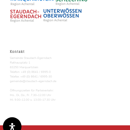
Kontakt
Gemeinde Staudach-Egerndach
Rathausplatz 1
83250 Marquartstein
Telefon: +49 (0) 8641 / 6995-0
Telefax: +49 (0) 8641 / 6995-30
gemeinde@staudach-egerndach.de
Öffnungszeiten für Parteiverkehr:
Mo., Di., Do., Fr. 7.30–12.00 Uhr
Mi. 9.00–12.00 u. 13.00–17.30 Uhr