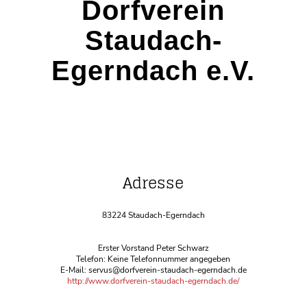
Dorfverein
Staudach-
Egerndach e.V.
Adresse
83224 Staudach-Egerndach
Erster Vorstand Peter Schwarz
Telefon: Keine Telefonnummer angegeben
E-Mail: servus@dorfverein-staudach-egerndach.de
http://www.dorfverein-staudach-egerndach.de/