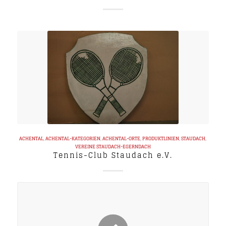
ACHENTAL
,
ACHENTAL-KATEGORIEN
,
ACHENTAL-ORTE
,
PRODUKTLINIEN
,
STAUDACH
,
VEREINE
STAUDACH-EGERNDACH
Tennis-Club Staudach e.V.