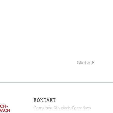
Seite 4 von 9
KONTAKT
Gemeinde Staudach-Egerndach