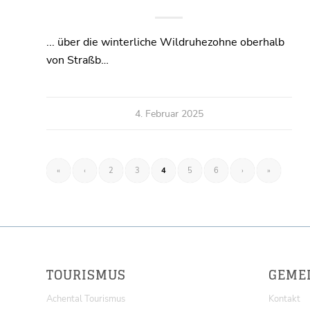
... über die winterliche Wildruhezohne oberhalb
von Straßb…
4. Februar 2025
«
‹
2
3
4
5
6
›
»
TOURISMUS
GEME
Achental Tourismus
Kontakt