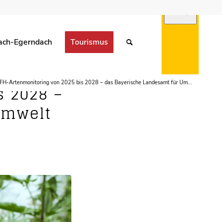
ach-Egerndach
Tourismus
FH-Artenmonitoring von 2025 bis 2028 – das Bayerische Landesamt für Um...
s 2028 –
Umwelt