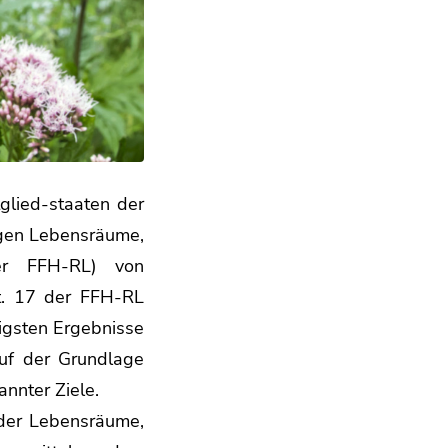
tglied-staaten der
igen Lebensräume,
er FFH-RL) von
t. 17 der FFH-RL
tigsten Ergebnisse
auf der Grundlage
annter Ziele.
 der Lebensräume,