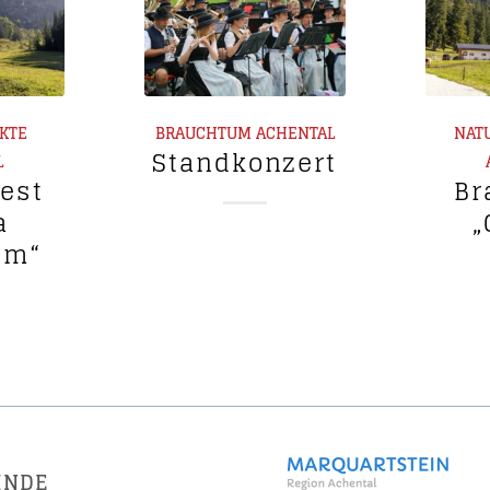
RKTE
BRAUCHTUM
ACHENTAL
NAT
Standkonzert
L
fest
Br
a
„
lm“
INDE