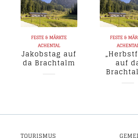
FESTE & MÄRKTE
FESTE & MÄ
ACHENTAL
ACHENTA
Jakobstag auf
„Herbst
da Brachtalm
auf d
Brachta
TOURISMUS
GEME