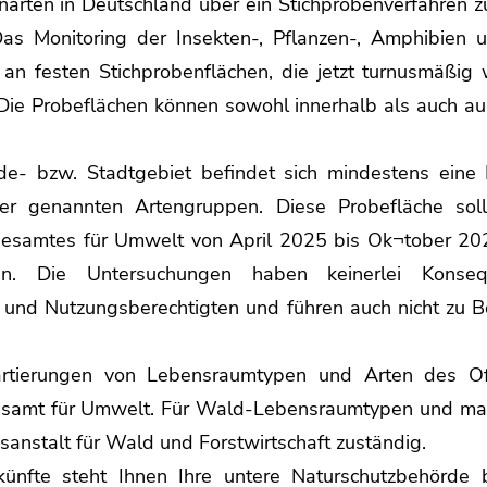
narten in Deutschland über ein Stichprobenverfahren z
as Monitoring der Insekten-, Pflanzen-, Amphibien u
 an festen Stichprobenflächen, die jetzt turnusmäßig
ie Probeflächen können sowohl innerhalb als auch a
e- bzw. Stadtgebiet befindet sich mindestens eine 
er genannten Artengruppen. Diese Probefläche sol
desamtes für Umwelt von April 2025 bis Ok¬tober 2
n. Die Untersuchungen haben keinerlei Konse
und Nutzungsberechtigten und führen auch nicht zu B
artierungen von Lebensraumtypen und Arten des Of
samt für Umwelt. Für Wald-Lebensraumtypen und man
anstalt für Wald und Forstwirtschaft zuständig.
künfte steht Ihnen Ihre untere Naturschutzbehörde 