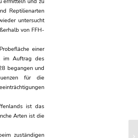
u ermitteln und zu
nd Reptilienarten
 wieder untersucht
ußerhalb von FFH-
Probefläche einer
l im Auftrag des
028 begangen und
quenzen für die
eeinträchtigungen
fenlands ist das
che Arten ist die
beim zuständigen