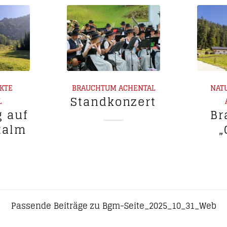
RKTE
BRAUCHTUM
ACHENTAL
NAT
Standkonzert
L
g auf
Br
talm
„
Passende Beiträge zu Bgm-Seite_2025_10_31_Web