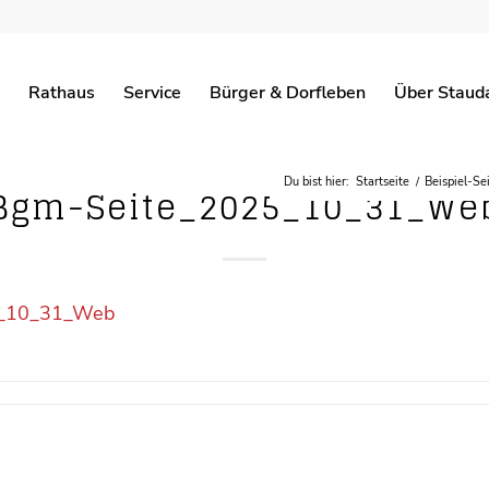
Rathaus
Service
Bürger & Dorfleben
Über Staud
Du bist hier:
Startseite
/
Beispiel-Se
Bgm-Seite_2025_10_31_We
5_10_31_Web