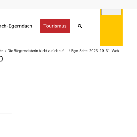
ach-Egerndach
Tourismus
ite
/
Die Bürgermeisterin blickt zurück auf …
/
Bgm-Seite_2025_10_31_Web
b