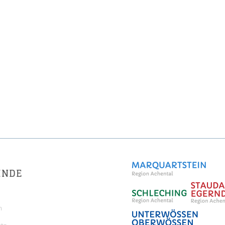
INDE
m