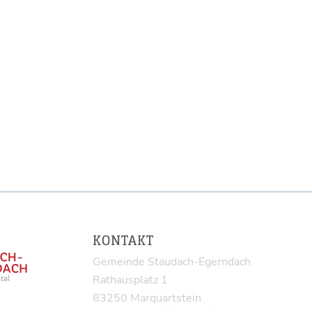
KONTAKT
Gemeinde Staudach-Egerndach
Rathausplatz 1
83250 Marquartstein