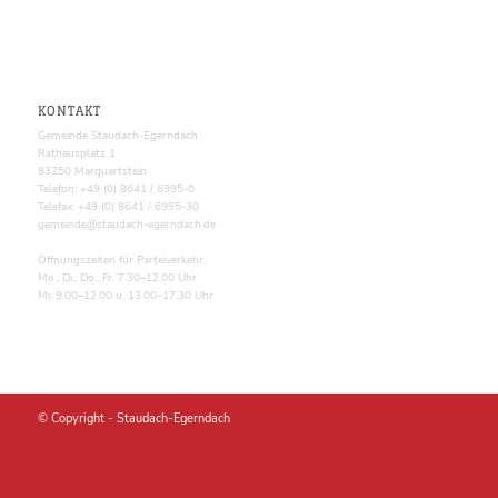
KONTAKT
Gemeinde Staudach-Egerndach
Rathausplatz 1
83250 Marquartstein
Telefon: +49 (0) 8641 / 6995-0
Telefax: +49 (0) 8641 / 6995-30
gemeinde@staudach-egerndach.de
Öffnungszeiten für Parteiverkehr:
Mo., Di., Do., Fr. 7.30–12.00 Uhr
Mi. 9.00–12.00 u. 13.00–17.30 Uhr
© Copyright -
Staudach-Egerndach