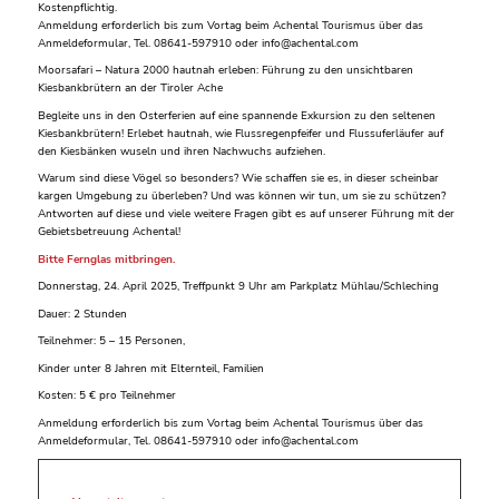
Kostenpflichtig.
Anmeldung erforderlich bis zum Vortag beim Achental Tourismus über das
Anmeldeformular, Tel. 08641-597910 oder info@achental.com
Moorsafari – Natura 2000 hautnah erleben: Führung zu den unsichtbaren
Kiesbankbrütern an der Tiroler Ache
Begleite uns in den Osterferien auf eine spannende Exkursion zu den seltenen
Kiesbankbrütern! Erlebet hautnah, wie Flussregenpfeifer und Flussuferläufer auf
den Kiesbänken wuseln und ihren Nachwuchs aufziehen.
Warum sind diese Vögel so besonders? Wie schaffen sie es, in dieser scheinbar
kargen Umgebung zu überleben? Und was können wir tun, um sie zu schützen?
Antworten auf diese und viele weitere Fragen gibt es auf unserer Führung mit der
Gebietsbetreuung Achental!
Bitte Fernglas mitbringen.
Donnerstag, 24. April 2025, Treffpunkt 9 Uhr am Parkplatz Mühlau/Schleching
Dauer: 2 Stunden
Teilnehmer: 5 – 15 Personen,
Kinder unter 8 Jahren mit Elternteil, Familien
Kosten: 5 € pro Teilnehmer
Anmeldung erforderlich bis zum Vortag beim Achental Tourismus über das
Anmeldeformular, Tel. 08641-597910 oder info@achental.com