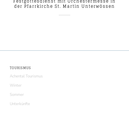
Festgottesdienst mit Orchestermesse in
der Pfarrkirche St. Martin Unterwössen
TOURISMUS
Achental Tourismus
Winter
Sommer
Unterkünfte