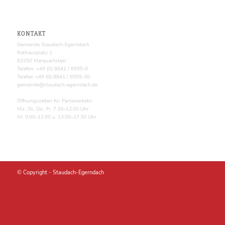
KONTAKT
Gemeinde Staudach-Egerndach
Rathausplatz 1
83250 Marquartstein
Telefon: +49 (0) 8641 / 6995-0
Telefax: +49 (0) 8641 / 6995-30
gemeinde@staudach-egerndach.de
Öffnungszeiten für Parteiverkehr:
Mo., Di., Do., Fr. 7.30–12.00 Uhr
Mi. 9.00–12.00 u. 13.00–17.30 Uhr
© Copyright -
Staudach-Egerndach