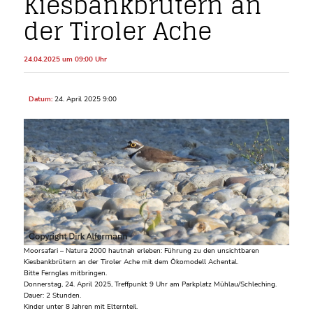
Kiesbankbrütern an
der Tiroler Ache
24.04.2025 um 09:00 Uhr
Datum:
24. April 2025 9:00
Moorsafari – Natura 2000 hautnah erleben: Führung zu den unsichtbaren
Kiesbankbrütern an der Tiroler Ache mit dem Ökomodell Achental.
Bitte Fernglas mitbringen.
Donnerstag, 24. April 2025, Treffpunkt 9 Uhr am Parkplatz Mühlau/Schleching.
Dauer: 2 Stunden.
Kinder unter 8 Jahren mit Elternteil.