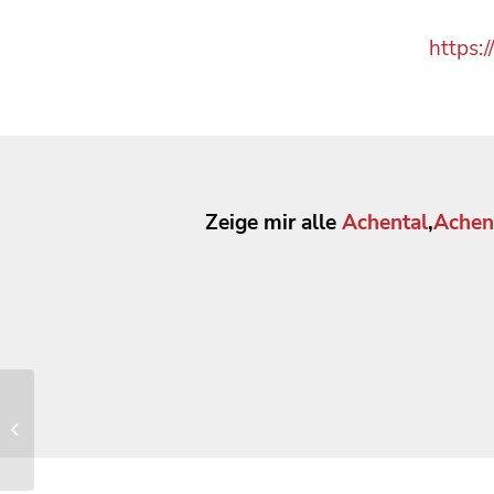
https:
Zeige mir alle
Achental
,
Achen
Freiwilligenagentur des
Landkreises Traunstein