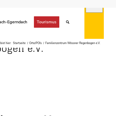
ach-Egerndach
Tourismus
UNGEN
ogen e.V.
bist hier:
Startseite
/
Orte/POIs
/
Familienzentrum Wössner Regenbogen e.V.