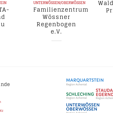
Wald
EIN
UNTERWÖSSEN/OBERWÖSSEN
TA-
Familienzentrum
Pr
nd
Wössner
au
Regenbogen
e.V.
inde
m
tz