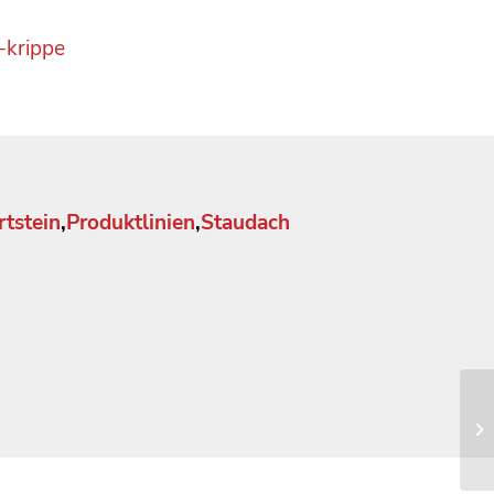
-krippe
tstein
,
Produktlinien
,
Staudach
Ka