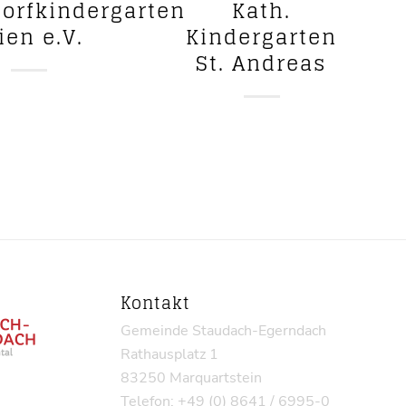
orfkindergarten
Kath.
ien e.V.
Kindergarten
St. Andreas
Kontakt
Gemeinde Staudach-Egerndach
Rathausplatz 1
83250 Marquartstein
Telefon: +49 (0) 8641 / 6995-0