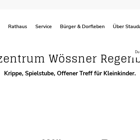
Kindergarten
Rathaus
Service
Bürger & Dorfleben
Über Staud
GEMEINDEZEITUNG
BEKANNTMACH
zentrum Wössner Regenb
Du 
Krippe, Spielstube, Offener Treff für Kleinkinder.