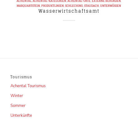
ACHENTAL
,
ACHENTAL-KATEGORIEN
,
ACHENTAL-ORTE
,
EXTERNE BEHÖRDEN
,
MARQUARTSTEIN
,
PRODUKTLINIEN
,
SCHLECHING
,
STAUDACH
,
UNTERWÖSSEN
Wasserwirtschaftsamt
Tourismus
Achental Tourismus
Winter
Sommer
Unterkünfte