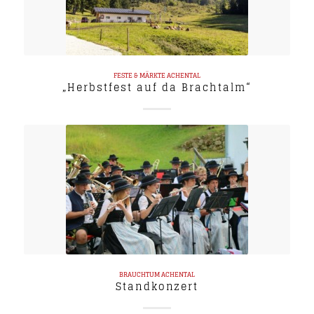
FESTE & MÄRKTE
ACHENTAL
„Herbstfest auf da Brachtalm“
BRAUCHTUM
ACHENTAL
Standkonzert