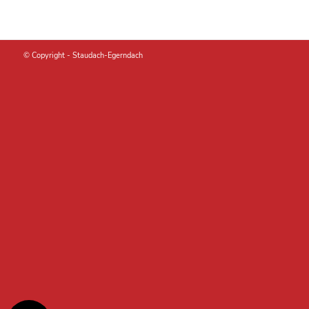
© Copyright -
Staudach-Egerndach