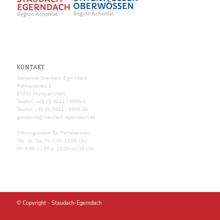
KONTAKT
Gemeinde Staudach-Egerndach
Rathausplatz 1
83250 Marquartstein
Telefon: +49 (0) 8641 / 6995-0
Telefax: +49 (0) 8641 / 6995-30
gemeinde@staudach-egerndach.de
Öffnungszeiten für Parteiverkehr:
Mo., Di., Do., Fr. 7.30–12.00 Uhr
Mi. 9.00–12.00 u. 13.00–17.30 Uhr
© Copyright -
Staudach-Egerndach