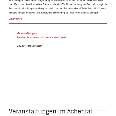
aus Marquartstein und Umgebung sowie alle Interessierten und Gäste aus Nah
und Fern zum traditionellen Bieranstich ein. Für Unterhaltung im Festzelt sorgt die
Festmusik Musikkapelle Marquartstein. In der Bar wird die „d’Sche laut Musi“, eine
Truppe junger Musiker aus Lofer, die Stimmung auf den Höhepunkt bringen.
Eintritt frei
Veranstaltungsort
Festzelt Marquartstein am Heizkraftwerk
83250 Marquartstein
Veranstaltungen im Achental