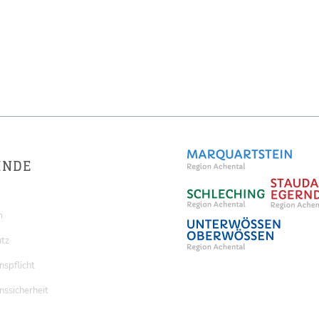
INDE
m
tz
nspflicht
nssicherheit