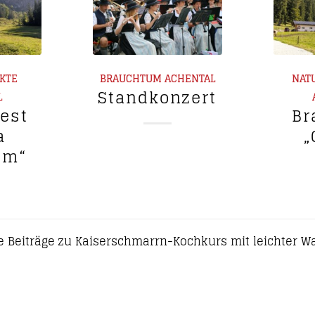
RKTE
BRAUCHTUM
ACHENTAL
NAT
Standkonzert
L
fest
Br
a
„
lm“
 Beiträge zu Kaiserschmarrn-Kochkurs mit leichter 