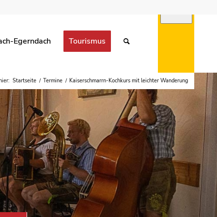
ach-Egerndach
Tourismus
hier:
Startseite
/
Termine
/
Kaiserschmarrn-Kochkurs mit leichter Wanderung