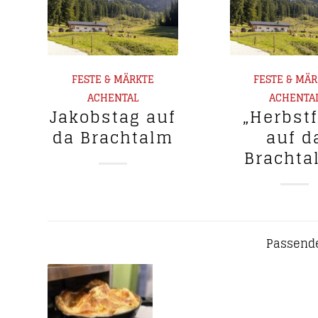
FESTE & MÄRKTE
FESTE & MÄ
ACHENTAL
ACHENTA
Jakobstag auf
„Herbst
da Brachtalm
auf d
Brachta
Passende