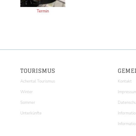
Termin
TOURISMUS
GEME
Achental Tourismus
Kontakt
Winter
Impressu
Sommer
Datenschu
Unterkünfte
Informatio
Informatio