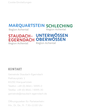
Cookie Einstellungen
KONTAKT
Gemeinde Staudach-Egerndach
Rathausplatz 1
83250 Marquartstein
Telefon: +49 (0) 8641 / 6995-0
Telefax: +49 (0) 8641 / 6995-30
gemeinde@staudach-egerndach.de
Öffnungszeiten für Parteiverkehr:
Mo., Di., Do., Fr. 7.30–12.00 Uhr