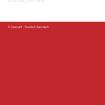
Mi. 9.00–12.00 u. 13.00–17.30 Uhr
© Copyright -
Staudach-Egerndach