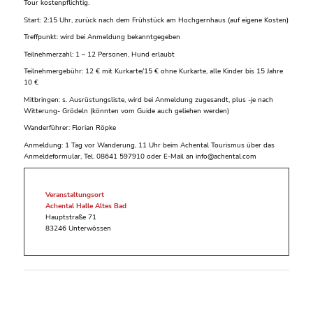
Tour kostenpflichtig.
Start: 2:15 Uhr, zurück nach dem Frühstück am Hochgernhaus (auf eigene Kosten)
Treffpunkt: wird bei Anmeldung bekanntgegeben
Teilnehmerzahl: 1 – 12 Personen, Hund erlaubt
Teilnehmergebühr: 12 € mit Kurkarte/15 € ohne Kurkarte, alle Kinder bis 15 Jahre
10 €
Mitbringen: s. Ausrüstungsliste, wird bei Anmeldung zugesandt, plus -je nach
Witterung- Grödeln (könnten vom Guide auch geliehen werden)
Wanderführer: Florian Röpke
Anmeldung: 1 Tag vor Wanderung, 11 Uhr beim Achental Tourismus über das
Anmeldeformular, Tel. 08641 597910 oder E-Mail an info@achental.com
Veranstaltungsort
Achental Halle Altes Bad
Hauptstraße 71
83246 Unterwössen