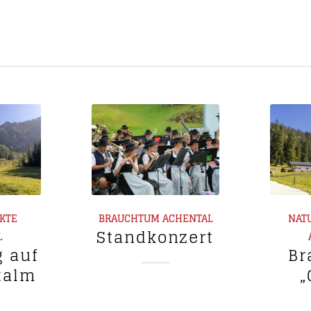
RKTE
BRAUCHTUM
ACHENTAL
NAT
Standkonzert
L
g auf
Br
talm
„