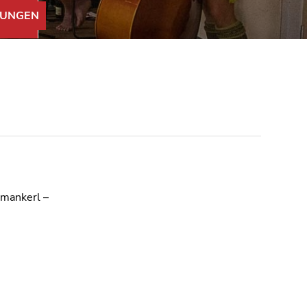
UNGEN
hmankerl –