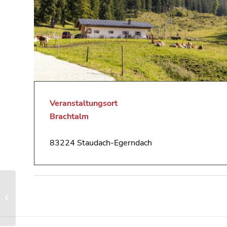
Veranstaltungsort
Brachtalm
83224 Staudach-Egerndach
Jugendhoagart in
Staudach-Egerndach