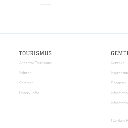
TOURISMUS
GEME
Achental Tourismus
Kontakt
Winter
Impressu
Sommer
Datenschu
Unterkünfte
Informatio
Informatio
Cookie 