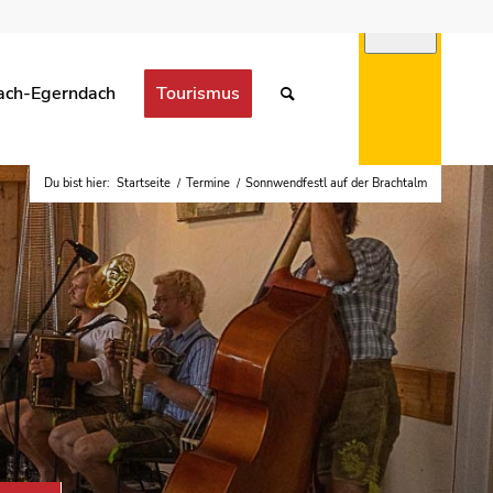
ach-Egerndach
Tourismus
Du bist hier:
Startseite
/
Termine
/
Sonnwendfestl auf der Brachtalm