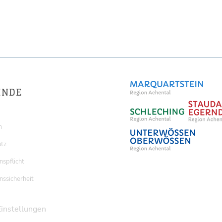
INDE
m
tz
nspflicht
nssicherheit
Einstellungen