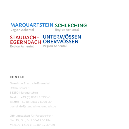
KONTAKT
Gemeinde Staudach-Egerndach
Rathausplatz 1
83250 Marquartstein
Telefon: +49 (0) 8641 / 6995-0
Telefax: +49 (0) 8641 / 6995-30
gemeinde@staudach-egerndach.de
Öffnungszeiten für Parteiverkehr:
Mo., Di., Do., Fr. 7.30–12.00 Uhr
Mi. 9.00–12.00 u. 13.00–17.30 Uhr