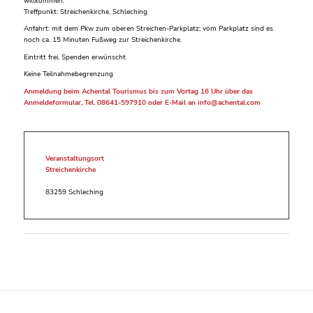
willkommen.
Treffpunkt: Streichenkirche, Schleching
Anfahrt: mit dem Pkw zum oberen Streichen-Parkplatz; vom Parkplatz sind es
noch ca. 15 Minuten Fußweg zur Streichenkirche.
Eintritt frei, Spenden erwünscht
Keine Teilnahmebegrenzung
Anmeldung beim Achental Tourismus bis zum Vortag 16 Uhr über das
Anmeldeformular, Tel. 08641-597910 oder E-Mail an info@achental.com
Veranstaltungsort
Streichenkirche
83259 Schleching