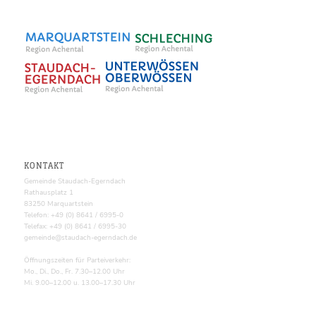
KONTAKT
Gemeinde Staudach-Egerndach
Rathausplatz 1
83250 Marquartstein
Telefon: +49 (0) 8641 / 6995-0
Telefax: +49 (0) 8641 / 6995-30
gemeinde@staudach-egerndach.de
Öffnungszeiten für Parteiverkehr:
Mo., Di., Do., Fr. 7.30–12.00 Uhr
Mi. 9.00–12.00 u. 13.00–17.30 Uhr