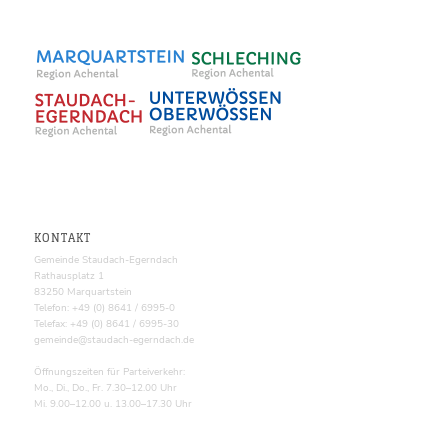
KONTAKT
Gemeinde Staudach-Egerndach
Rathausplatz 1
83250 Marquartstein
Telefon: +49 (0) 8641 / 6995-0
Telefax: +49 (0) 8641 / 6995-30
gemeinde@staudach-egerndach.de
Öffnungszeiten für Parteiverkehr:
Mo., Di., Do., Fr. 7.30–12.00 Uhr
Mi. 9.00–12.00 u. 13.00–17.30 Uhr