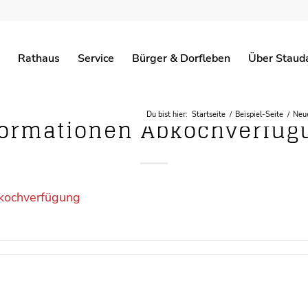
Rathaus
Service
Bürger & Dorfleben
Über Staud
Du bist hier:
Startseite
/
Beispiel-Seite
/
Neue
formationen Abkochverfüg
kochverfügung