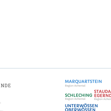
INDE
m