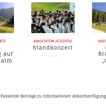
RKTE
BRAUCHTUM
ACHENTAL
NAT
Standkonzert
L
g auf
Br
talm
„
Passende Beiträge zu Informationen Abkochverfügung