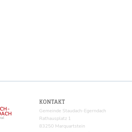
KONTAKT
Gemeinde Staudach-Egerndach
Rathausplatz 1
83250 Marquartstein