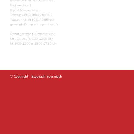
Gemeinde Staudach-Egerndach
Rathausplatz 1
83250 Marquartstein
Telefon: +49 (0) 8641 / 6995-0
Telefax: +49 (0) 8641 / 6995-30
gemeinde@staudach-egerndach.de
Öffnungszeiten für Parteiverkehr:
Mo., Di., Do., Fr. 7.30–12.00 Uhr
Mi. 9.00–12.00 u. 13.00–17.30 Uhr
© Copyright -
Staudach-Egerndach