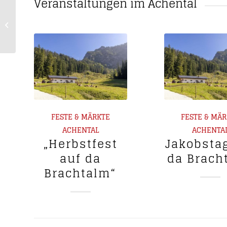
Veranstaltungen im Achental
Jahrtag der Ortsvereine
Staudach-Egerndach
FESTE & MÄRKTE
FESTE & MÄ
ACHENTAL
ACHENTA
„Herbstfest
Jakobsta
auf da
da Brach
Brachtalm“