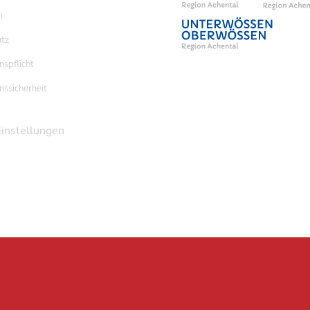
m
tz
nspflicht
nssicherheit
Einstellungen