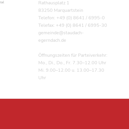
Rathausplatz 1
83250 Marquartstein
Telefon: +49 (0) 8641 / 6995-0
Telefax: +49 (0) 8641 / 6995-30
gemeinde@staudach-
egerndach.de
Öffnungszeiten für Parteiverkehr:
Mo., Di., Do., Fr. 7.30–12.00 Uhr
Mi. 9.00–12.00 u. 13.00–17.30
Uhr