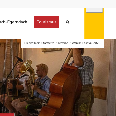
ach-Egerndach
Tourismus
Du bist hier:
Startseite
/
Termine
/
Waikiki Festival 2025