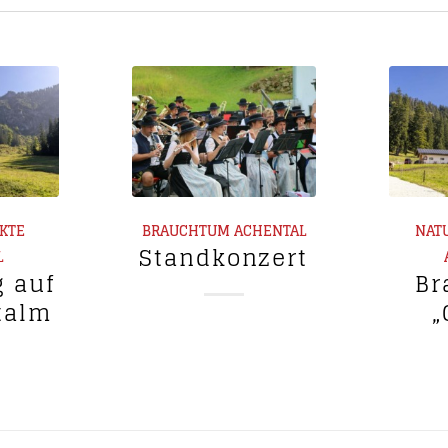
RKTE
BRAUCHTUM
ACHENTAL
NAT
Standkonzert
L
g auf
Br
talm
„