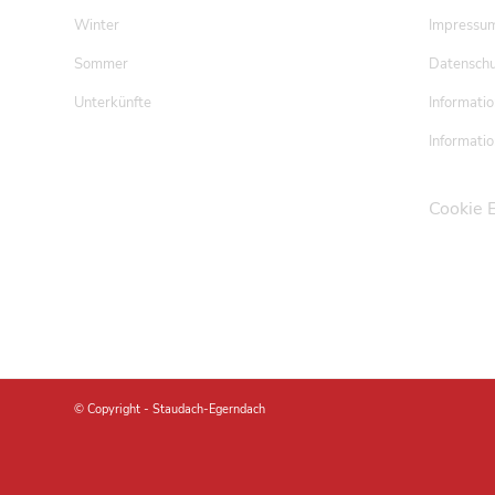
Winter
Impressu
Sommer
Datenschu
Unterkünfte
Informatio
Informatio
Cookie 
© Copyright -
Staudach-Egerndach