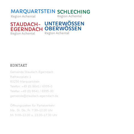
KONTAKT
Gemeinde Staudach-Egerndach
Rathausplatz 1
83250 Marquartstein
Telefon: +49 (0) 8641 / 6995-0
Telefax: +49 (0) 8641 / 6995-30
gemeinde@staudach-egerndach.de
Öffnungszeiten für Parteiverkehr:
Mo., Di., Do., Fr. 7.30–12.00 Uhr
Mi. 9.00–12.00 u. 13.00–17.30 Uhr