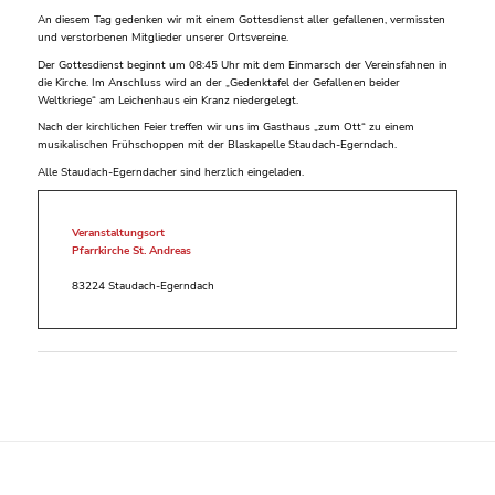
An diesem Tag gedenken wir mit einem Gottesdienst aller gefallenen, vermissten
und verstorbenen Mitglieder unserer Ortsvereine.
Der Gottesdienst beginnt um 08:45 Uhr mit dem Einmarsch der Vereinsfahnen in
die Kirche. Im Anschluss wird an der „Gedenktafel der Gefallenen beider
Weltkriege“ am Leichenhaus ein Kranz niedergelegt.
Nach der kirchlichen Feier treffen wir uns im Gasthaus „zum Ott“ zu einem
musikalischen Frühschoppen mit der Blaskapelle Staudach-Egerndach.
Alle Staudach-Egerndacher sind herzlich eingeladen.
Veranstaltungsort
Pfarrkirche St. Andreas
83224 Staudach-Egerndach