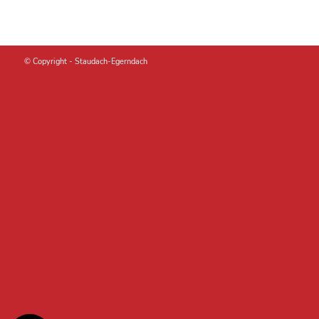
© Copyright -
Staudach-Egerndach