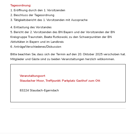
Tagesordnung:
1. Eröffnung durch den 1. Vorsitzenden
2. Beschluss der Tagesordnung
3. Tätigkeitsbericht des 1. Vorsitzenden mit Aussprache
4. Entlastung des Vorstandes
5. Bericht der 2. Vorsitzenden des BN Bayern und der Vorsitzenden der BN
Kreisgruppe Traunstein, Beate Rutkowski, zu den Schwerpunkten der BN
Aktivitäten in Bayern und im Landkreis
6. Anträge/Verschiedenes/Diskussion
Bitte beachten Sie, dass sich der Termin auf den 20. Oktober 2025 verschoben hat.
Mitglieder und Gäste sind zu beiden Veranstaltungen herzlich willkommen.
Veranstaltungsort
Staudacher Moor, Treffpunkt: Parkplatz Gasthof zum Ott
83224 Staudach-Egerndach